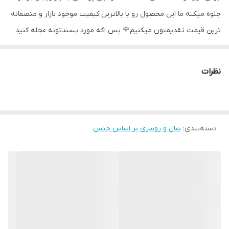
جلوه میکنه ما این محصول رو با بالاترین کیفیت موجود بازار و منصفانه
ترین قیمت تقدیمتون میکنیم🌹 پس اگه مورد پسندتونه عجله کنید
که تعدادش خیلی محدوده هدشال ساده رنگی نوع پارچه کرپ حریر(
ژورژت) متراژ: ۲متر و ۱۵ سانت در ۵۵ سانت ثبات رنگی ۱۰۰ درصد و کاملا
نظرات
ضد چروک در صورت نارضایتی با کمال احترام پس گرفته میشود🌹
دسته‌بندی
:
شال و روسری بر اساس جنس