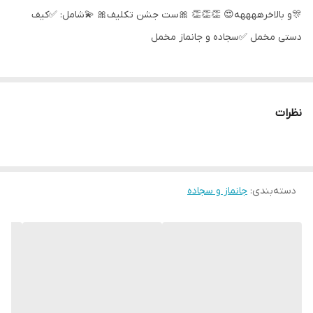
🎊و بالاخرههههه😍 👏👏👏 🎀ست جشن تکلیف🎀 💫شامل: ✅️کیف
دستی مخمل ✅️سجاده و جانماز مخمل
نظرات
دسته‌بندی
:
جانماز و سجاده