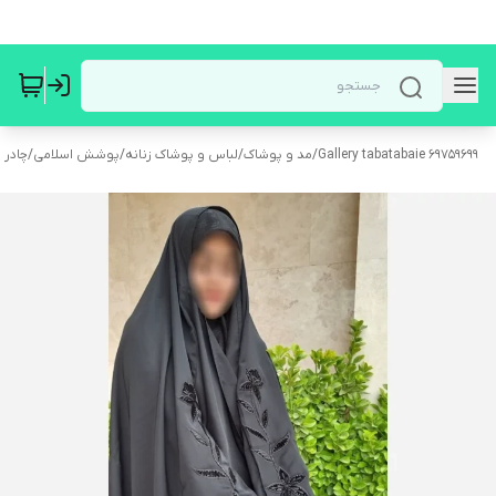
Gallery tabatabaie 69759699
/
مد و پوشاک
/
لباس و پوشاک زنانه
/
پوشش اسلامی
/
چادر