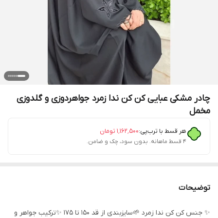
چادر مشکی عبایی کن کن ندا زمرد جواهردوزی و گلدوزی
مخمل
هر قسط با ترب‌پی:
۱٬۱۶۲٬۵۰۰
تومان
۴ قسط ماهانه. بدون سود، چک و ضامن.
توضیحات
✨️ جنس کن کن ندا زمرد 🌱سایزبندی از قد 150 تا 175 ✨️ترکیب جواهر و