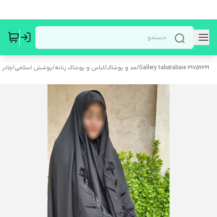
Gallery tabatabaie 69759699
/
مد و پوشاک
/
لباس و پوشاک زنانه
/
پوشش اسلامی
/
چادر