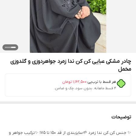
چادر مشکی عبایی کن کن ندا زمرد جواهردوزی و گلدوزی
مخمل
هر قسط با ترب‌پی:
۱٬۱۶۲٬۵۰۰
تومان
۴ قسط ماهانه. بدون سود، چک و ضامن.
توضیحات
✨️ جنس کن کن ندا زمرد 🌱سایزبندی از قد 150 تا 175 ✨️ترکیب جواهر و