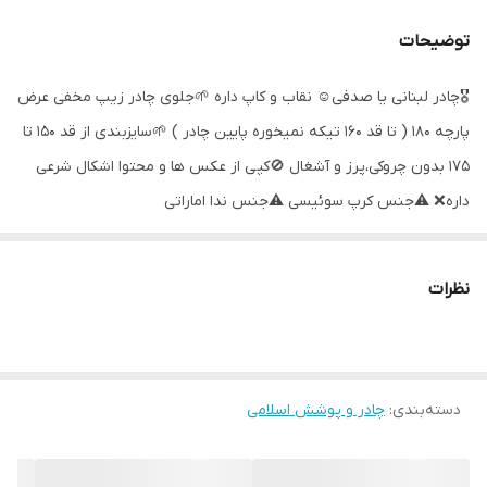
توضیحات
🎖چادر لبنانی یا صدفی☺️ نقاب و کاپ داره 🌱جلوی چادر زیپ مخفی عرض
پارچه 180 ( تا قد 160 تیکه نمیخوره پایین چادر ) 🌱سایزبندی از قد 150 تا
175 بدون چروکی،پرز و آشغال 🚫کپی از عکس ها و محتوا اشکال شرعی
داره❌️ ⚠️جنس کرپ سوئیسی ⚠️جنس ندا اماراتی
نظرات
دسته‌بندی
:
چادر و پوشش اسلامی