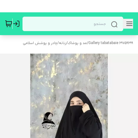
Gallery tabatabaie 69759699
/
مد و پوشاک
/
زنانه
/
چادر و پوشش اسلامی