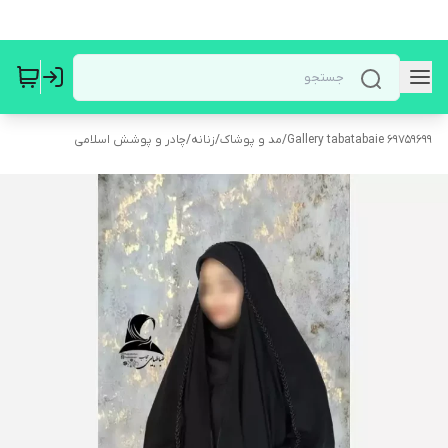
Gallery tabatabaie 69759699
/
مد و پوشاک
/
زنانه
/
چادر و پوشش اسلامی