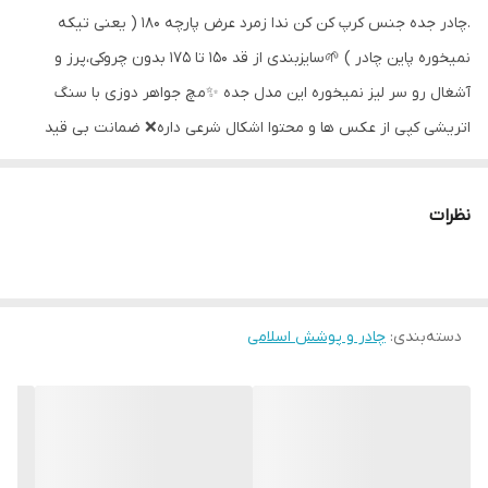
.چادر جده جنس کرپ کن کن ندا زمرد عرض پارچه 180 ( یعنی تیکه
نمیخوره پاین چادر ) 🌱سایزبندی از قد 150 تا 175 بدون چروکی،پرز و
آشغال رو سر لیز نمیخوره این مدل جده ✨️مچ جواهر دوزی با سنگ
اتریشی کپی از عکس ها و محتوا اشکال شرعی داره❌️ ضمانت بی قید
وشرط مرجوعی😎
نظرات
دسته‌بندی
:
چادر و پوشش اسلامی