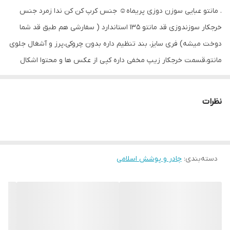
. مانتو عبایی سوزن دوزی پریماه☺️ جنس کرپ کن کن ندا زمرد جنس
خرجکار سوزندوزی قد مانتو 135 استاندارد ( سفارشی هم طبق قد شما
دوخت میشه) فری سایز، بند تنظیم داره بدون چروکی،پرز و آشغال جلوی
مانتو،قسمت خرجکار زیپ مخفی داره کپی از عکس ها و محتوا اشکال
شرعی داره ✅️ارسال رایگان ✅️ثبت با بیعانه ✅️سبد خرید
نظرات
دسته‌بندی
:
چادر و پوشش اسلامی