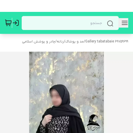
Gallery tabatabaie 69759699
/
مد و پوشاک
/
زنانه
/
چادر و پوشش اسلامی