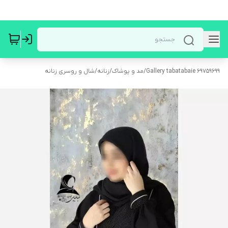
Gallery tabatabaie 69759699
/
مد و پوشاک
/
زنانه
/
شال و روسری زنانه