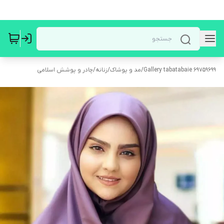
Gallery tabatabaie 69759699
/
مد و پوشاک
/
زنانه
/
چادر و پوشش اسلامی