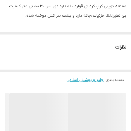
مقنعه کویتی کرپ کره ای قواره 110 انداره دور سر: 30 سانتی متر کیفیت
بی نظیر👌🏻😊 جزئیات :چانه دارد و پشت سر کش دوخته شده.
نظرات
دسته‌بندی
:
چادر و پوشش اسلامی