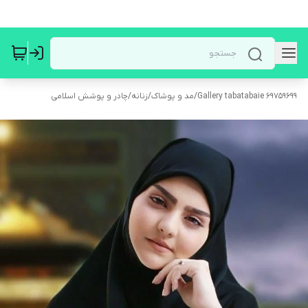
Gallery tabatabaie 69759699
/
مد و پوشاک
/
زنانه
/
چادر و پوشش اسلامی